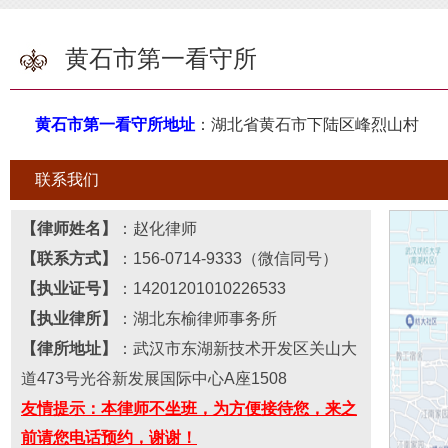
黄石市第一看守所
黄石市第一看守所地址
：湖北省黄石市下陆区峰烈山村
联系我们
【律师姓名】
：
赵化律师
【联系
方式
】
：156
-
0714
-
9333（微信同号）
【执业证号】
：
14201201010226533
【执业律所】
：湖北
东榆
律师事务所
【
律所
地址】
：
武汉市东湖新技术开发区关山大
道473号光谷新发展国际中心A座1508
友情提示：本律师不坐班，为方便接待您，来之
前请您电话预约，谢谢！