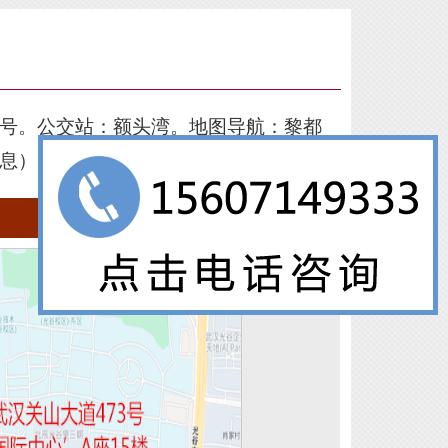
1号
。公交站：额头湾。地图
导航：黎都
息
）