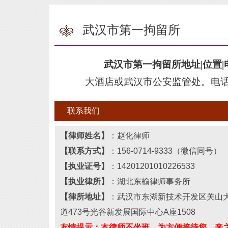
武汉市第一拘留所
武汉市第一
拘留所地址|位置|
大酒店或武汉市公安监管处
。电
联系我们
【律师姓名】
：
赵化律师
【联系
方式
】
：156
-
0714
-
9333（微信同号）
【执业证号】
：
14201201010226533
【执业律所】
：湖北
东榆
律师事务所
【
律所
地址】
：
武汉市东湖新技术开发区关山
道473号光谷新发展国际中心A座1508
友情提示：本律师不坐班，为方便接待您，来