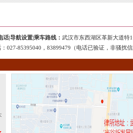
电话|导航设置|乘车路线
：
武汉市
东西湖区
革新大道特
话：
027-
85395040，83899479
（
电话已验证，非骚扰信
大
之