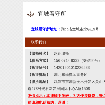
宜城看守所
宜城看守所地址：
湖北省宜城市北街19号
联系我们
【律师姓名】
：
赵化律师
【联系
方式
】
：156
-
0714
-
9333（微信同号）
【执业证号】
：
14201201010226533
【执业律所】
：湖北
东榆
律师事务所
【
律所
地址】
：
武汉市东湖新技术开发区关山
道473号光谷新发展国际中心A座1508
友情提示：本律师不坐班，为方便接待您，来
前请您电话预约，谢谢！