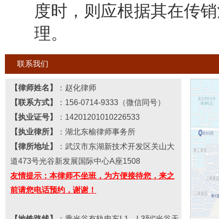
度时，则应根据其在传销
理。
联系我们
【律师姓名】
：
赵化律师
【联系
方式
】
：156
-
0714
-
9333（微信同号）
【执业证号】
：
14201201010226533
【执业律所】
：湖北
东榆
律师事务所
【
律所
地址】
：
武汉市东湖新技术开发区关山大
道473号光谷新发展国际中心A座1508
友情提示：本律师不坐班，为方便接待您，来之
前请您电话预约，谢谢！
【地铁路线】
：乘光谷有轨电车L1、L3到“光谷天